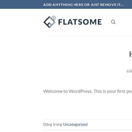
Bỏ
ADD ANYTHING HERE OR JUST REMOVE IT...
qua
nội
dung
ĐĂ
Welcome to WordPress. This is your first post.
Đăng trong
Uncategorized